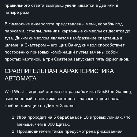
правильного ответа выигрыш увеличивается в два или в
четыре раза.
В символике видеослота представлены мечи, корабль под
парусами, стрелы, лучник и карточные символы от десятки до
туза. Диким символом является изображение спартанца в
шлеме, а Скаттером – его щит. Вайлд символ способствует
построению призовых комбинаций путем замены собой
простых картинок, а три Скаттера запускают пять фриспинов.
СРАВНИТЕЛЬНАЯ ХАРАКТЕРИСТИКА
АВТОМАТА
Wild West – игровой автомат от разработчика NextGen Gaming,
выполненный в тематике вестерна. Главные герои слота –
ковбои, живущие на Диком Западе.
Игра проходит на 5 барабанах и 10 игровых линиях, что
меньше, чем в 300 Щитах.
Производителем также предусмотрена рискованная