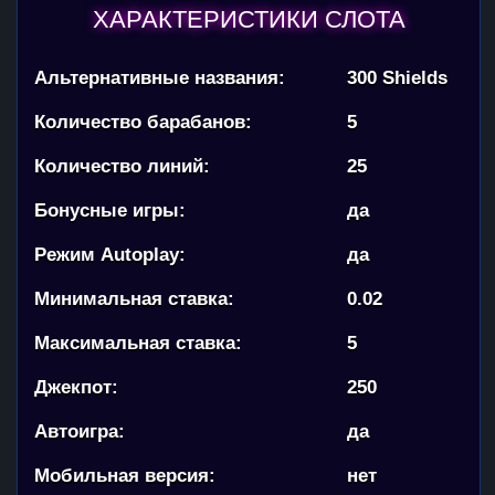
ХАРАКТЕРИСТИКИ СЛОТА
Альтернативные названия:
300 Shields
Количество барабанов:
5
Количество линий:
25
Бонусные игры:
да
Режим Autoplay:
да
Минимальная ставка:
0.02
Максимальная ставка:
5
Джекпот:
250
Автоигра:
да
Мобильная версия:
нет