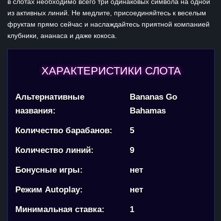
в слотах необходимо всего три одинаковых символа на одной
из активных линий. Не медлите, присоединяйтесь к веселым
фруктам прямо сейчас и наслаждайтесь приятной компанией
клубники, ананаса и даже кокоса.
ХАРАКТЕРИСТИКИ СЛОТА
Альтернативные
Bananas Go
названия:
Bahamas
Количество барабанов:
5
Количество линий:
9
Бонусные игры:
нет
Режим Autoplay:
нет
Минимальная ставка:
1