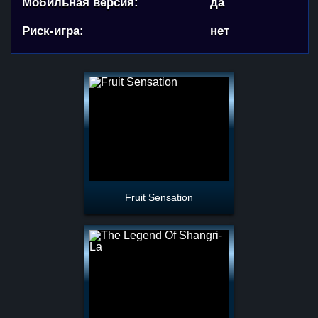
Мобильная версия:
да
Риск-игра:
нет
Fruit Sensation