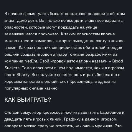
В ночное время гулять бывает достаточно опасным и об этом
знают даже дети. Вот только не все дети знают все варианты
опасностей, которые могут поджидать на улице
замешкавшегося прохожего. К таким опасностям вполне
можно отнести вампиров, которые выходят на охоту в ночное
время. Как раз про этих специфических обитателей городов
решили создать игровой аппарат онлайн разработчики из
компании NetEnt. Свой игровой автомат они назвали – Blood
Suckers. Тема опасности в нем поднимается, как и в игровом
слоте Sharky. Вы получите возможность играть бесплатно в
хорошем качестве в онлайн слот Кровопийцы в одном из
популярных онлайн казино.
КАК ВЫИГРАТЬ?
Онлайн симулятор Кровососы насчитывает пять барабанов и
двадцать пять игровых линий. Графику в данном игровом
аппарате можно сразу же отметить, как очень мрачную. Это