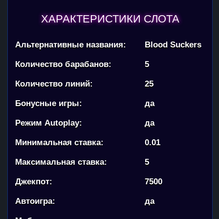
ХАРАКТЕРИСТИКИ СЛОТА
Альтернативные названия:
Blood Suckers
Количество барабанов:
5
Количество линий:
25
Бонусные игры:
да
Режим Autoplay:
да
Минимальная ставка:
0.01
Максимальная ставка:
5
Джекпот:
7500
Автоигра:
да