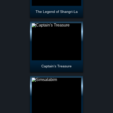
The Legend of Shangri-La
Captain’s Treasure