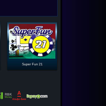
Super Fun 21