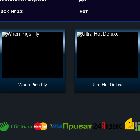
иск-игра:
нет
When Pigs Fly
Ultra Hot Deluxe