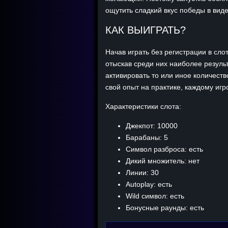
ощутить сладкий вкус победы в ви
КАК ВЫИГРАТЬ?
Начав играть без регистрации в сло
отыскав среди них наиболее резуль
активировать то или иное количест
свой опыт на практике, каждому иг
Характеристики слота:
Джекпот: 10000
Барабаны: 5
Символ разброса: есть
Дикий множитель: нет
Линии: 30
Autoplay: есть
Wild символ: есть
Бонусные раунды: есть