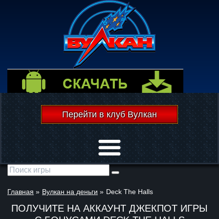
Перейти в клуб Вулкан
Открыть меню
Главная
»
Вулкан на деньги
»
Deck The Halls
ПОЛУЧИТЕ НА АККАУНТ ДЖЕКПОТ ИГРЫ