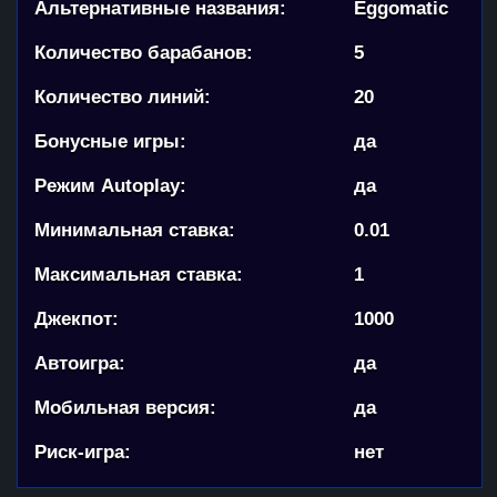
Альтернативные названия:
Eggomatic
Количество барабанов:
5
Количество линий:
20
Бонусные игры:
да
Режим Autoplay:
да
Минимальная ставка:
0.01
Максимальная ставка:
1
Джекпот:
1000
Автоигра:
да
Мобильная версия:
да
Риск-игра:
нет