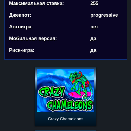
Максимальная ставка:
255
Джекпот:
progressive
Автоигра:
нет
Мобильная версия:
да
Риск-игра:
да
Crazy Chameleons