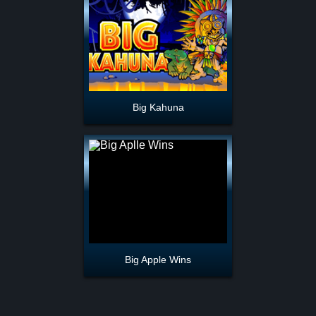
Big Kahuna
Big Apple Wins