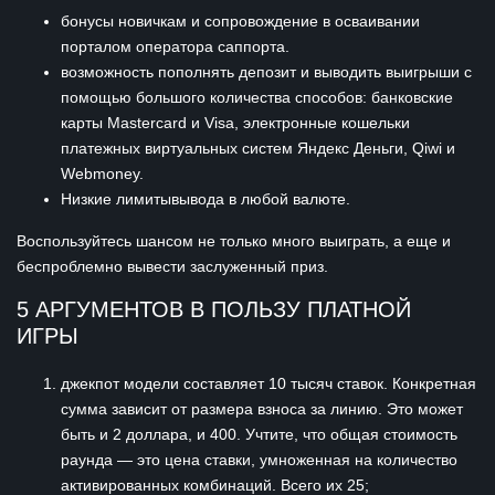
бонусы новичкам и сопровождение в осваивании
порталом оператора саппорта.
возможность пополнять депозит и выводить выигрыши с
помощью большого количества способов: банковские
карты Mastercard и Visa, электронные кошельки
платежных виртуальных систем Яндекс Деньги, Qiwi и
Webmoney.
Низкие лимитывывода в любой валюте.
Воспользуйтесь шансом не только много выиграть, а еще и
беспроблемно вывести заслуженный приз.
5 АРГУМЕНТОВ В ПОЛЬЗУ ПЛАТНОЙ
ИГРЫ
джекпот модели составляет 10 тысяч ставок. Конкретная
сумма зависит от размера взноса за линию. Это может
быть и 2 доллара, и 400. Учтите, что общая стоимость
раунда — это цена ставки, умноженная на количество
активированных комбинаций. Всего их 25;