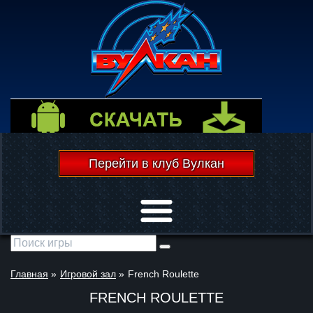
Перейти в клуб Вулкан
Открыть меню
Главная
»
Игровой зал
»
French Roulette
FRENCH ROULETTE