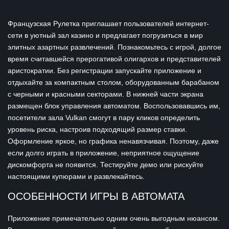
Французская Рулетка приглашает пользователей интернет-
сети в уютный зал казино и предлагает погрузиться в мир
элитных азартных развлечений. Познакомьтесь с игрой, долгое
время считавшейся прерогативой олигархов и представителей
аристократии. Без регистрации запускайте приложение и
отдыхайте за компактным столом, оборудованным барабаном
с черными и красными секторами. В нижней части экрана
размещен блок управления автоматом. Воспользовавшись им,
посетители зала Vulkan смогут в пару кликов определить
уровень риска, настроив подходящий размер ставки.
Оформление яркое, но графика ненавязчивая. Поэтому, даже
если долго играть в приложение, неприятное ощущение
дискомфорта не появится. Тестируйте демо или рискуйте
настоящими купюрами и развлекайтесь.
ОСОБЕННОСТИ ИГРЫ В АВТОМАТА
Приложение примечательно одним очень выгодным нюансом.