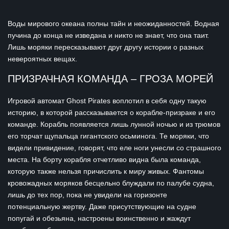
Воды мирового океана полны тайн и неожиданностей. Водная
пучина до конца не изведана и никто не знает, что она таит.
Лишь моряки пересказывают друг другу истории о разных
невероятных вещах.
ПРИЗРАЧНАЯ КОМАНДА – ГРОЗА МОРЕЙ
Игровой автомат Ghost Pirates воплотил в себя одну такую
историю, в которой рассказывается о корабле-призраке и его
команде. Корабль появляется лишь лунной ночью и из трюмов
его торчат щупальца гигантского осьминога. Те моряки, что
видели привидение, говорят, что еле ноги унесли со страшного
места. На борту корабля отчетливо видна была команда,
которую также нельзя причислить к миру живых. Фантомы
кровожадных моряков бесцельно блуждали по палубе судна,
лишь до тех пор, пока не увидели на горизонте
потенциальную жертву. Даже присутствующие на судне
попугай и обезьяна, настроены воинственно и жаждут