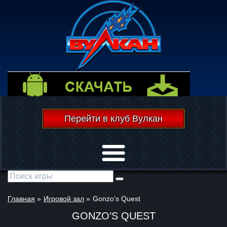
Перейти в клуб Вулкан
Открыть меню
Главная
»
Игровой зал
»
Gonzo’s Quest
GONZO’S QUEST