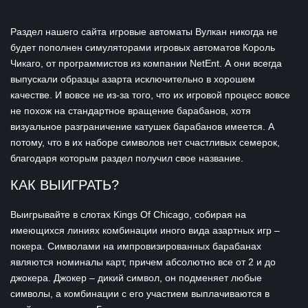
Раздел нашего сайта игровые автоматы Вулкан никогда не
будет пополнен симуляторами игровых автоматов Король
Чикаго, от программистов из компании NetEnt. А они всегда
выпускали образцы азарта исключительно в хорошем
качестве. И вовсе не из-за того, что их игровой процесс вовсе
не похож на стандартное вращение барабанов, хотя
визуальное разграничение катушек барабанов имеется. А
потому, что в их наборе символов нет счастливых семерок,
благодаря которым раздел получил свое название.
КАК ВЫИГРАТЬ?
Выигрывайте в слотах Kings Of Chicago, собирая на
имеющихся линиях комбинации иного вида азартных игр –
покера. Символами на импровизированных барабанах
являются номиналы карт, причем абсолютно все от 2 и до
джокера. Джокер – дикий символ, он подменяет любые
символы, а комбинации с его участием выплачиваются в