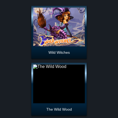
Wild Witches
The Wild Wood