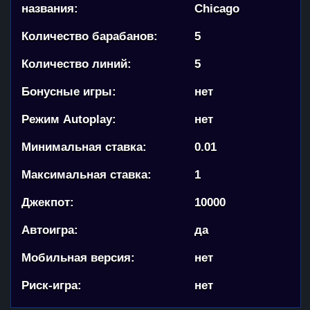
названия:
Chicago
Количество барабанов:
5
Количество линий:
5
Бонусные игры:
нет
Режим Autoplay:
нет
Минимальная ставка:
0.01
Максимальная ставка:
1
Джекпот:
10000
Автоигра:
да
Мобильная версия:
нет
Риск-игра:
нет