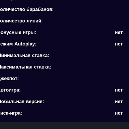
оличество барабанов:
оличество линий:
онусные игры:
нет
ежим Autoplay:
нет
инимальная ставка:
аксимальная ставка:
жекпот:
втоигра:
нет
обильная версия:
нет
иск-игра:
нет