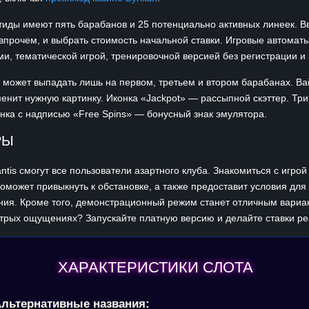
ды имеют пять барабанов и 25 потенциально активных линеек. Вв
 впрочем, и выбрать стоимость начальной ставки. Игровые автома
и, тематической игрой, тренировочной версией без регистрации и 
 может выпадать лишь на первом, третьем и втором барабанах. В
енит нужную картинку. Иконка «Jackpot» — рассыпной скэттер. Тр
нка с надписью «Free Spins» — бонусный знак эмулятора.
РЫ
tlantis смогут все пользователи азартного клуба. Знакомиться с игр
оможет привыкнуть к обстановке, а также предоставит условия для
ния. Кроме того, демонстрационный режим станет отличным вариа
стрых ощущениях? Запускайте платную версию и делайте ставки р
ХАРАКТЕРИСТИКИ СЛОТА
льтернативные названия: