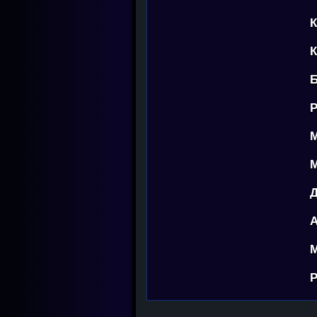
К
К
Б
Р
М
М
Д
А
М
Р