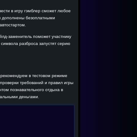
ести в игру гэмблер сможет любое
ты дополнены безоплатными
автостартом.
айлд-заменитель поможет участнику
и символа разброса запустят серию
ой рекомендуем в тестовом режиме
 проверки требований и правил игры
нтом познавательного отдыха в
еальными деньгами.