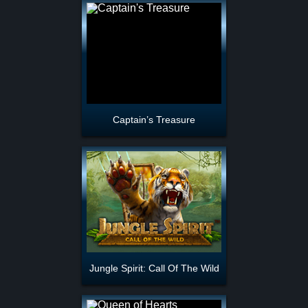
Captain’s Treasure
Jungle Spirit: Call Of The Wild