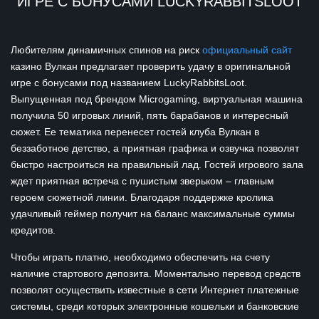
ИГРЕ С БОНУСАМИ LUCKYRABBITSLOOT
Любителям динамичных спинов на риск
официальный сайт
казино Вулкан предлагает проверить удачу в оригинальной
игре с бонусами под названием LuckyRabbitsLoot.
Выпущенная под брендом Microgaming, виртуальная машина
получила 50 игровых линий, пять барабанов и интересный
сюжет. Ее тематика перенесет гостей клуба Вулкан в
беззаботное детство, а приятная графика и озвучка позволят
быстро настроиться на правильный лад. Гостей игрового зала
ждет приятная встреча с пушистым зверьком – главным
героем сюжетной линии. Благодаря поддержке кролика
удачливый геймер получит на баланс максимальные суммы
кредитов.
Чтобы играть платно, необходимо обеспечить на счету
наличие стартового депозита. Моментально перевод средств
позволят осуществить известные в сети Интернет платежные
системы, среди которых электронные кошельки и банковские