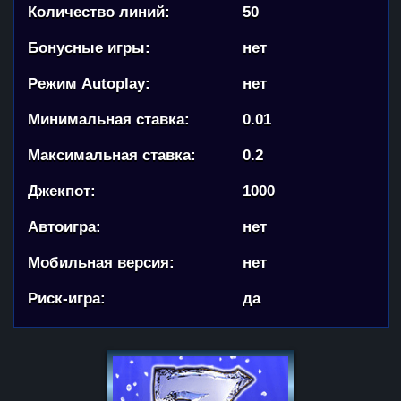
Количество линий:
50
Бонусные игры:
нет
Режим Autoplay:
нет
Минимальная ставка:
0.01
Максимальная ставка:
0.2
Джекпот:
1000
Автоигра:
нет
Мобильная версия:
нет
Риск-игра:
да