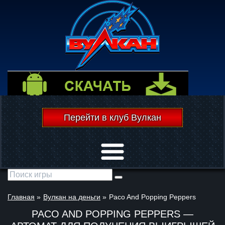
Перейти в клуб Вулкан
Открыть меню
Главная
»
Вулкан на деньги
»
Paco And Popping Peppers
PACO AND POPPING PEPPERS —