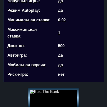
Бонусные игры:
да
Режим Autoplay:
да
Минимальная ставка:
0.02
Максимальная
1
ставка:
Джекпот:
500
Автоигра:
да
Мобильная версия:
да
Риск-игра:
нет