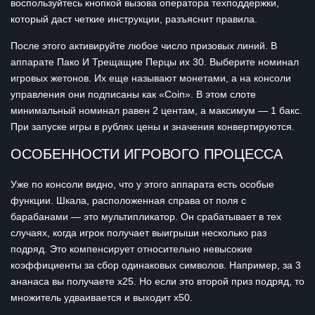
воспользуйтесь кнопкой вызова оператора техподдержки,
который даст четкие инструкции, разъяснит правила.
После этого активируйте любое число призовых линий. В
аппарате Пако И Трещащие Перцы их 30. Выберите номинал
игровых жетонов. Их еще называют монетами, а на консоли
управления они подписаны как «Coin». В этом слоте
минимальный номинал равен 2 центам, а максимум — 1 бакс.
При запуске игры в рублях цены и значения конвертируются.
ОСОБЕННОСТИ ИГРОВОГО ПРОЦЕССА
Уже по консоли видно, что у этого аппарата есть особые
функции. Шкала, расположенная справа от поля с
барабанами — это мультипликатор. Он срабатывает в тех
случаях, когда игрок получает выигрыши несколько раз
подряд. Это компенсирует относительно невысокие
коэффициенты за сбор одинаковых символов. Например, за 3
ананаса вы получаете х25. Но если это второй приз подряд, то
множитель удваивается и выходит х50.