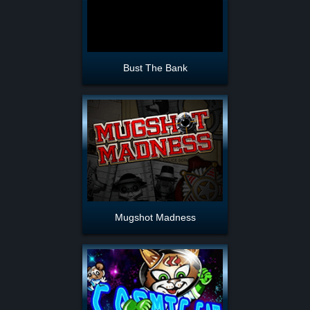
Bust The Bank
Mugshot Madness