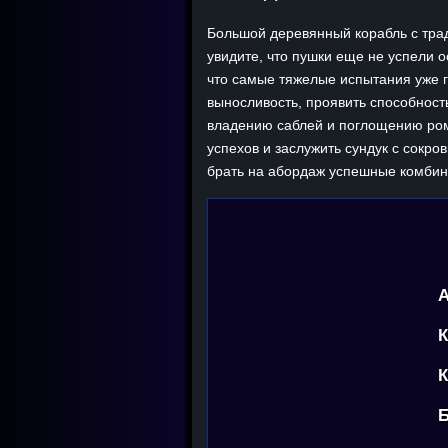
Большой деревянный корабль с тра
увидите, что пушки еще не успели 
что самые тяжелые испытания уже го
выносливость, проявить способност
владению саблей и поглощению рома
успехов и заслужить сундук с сокро
брать на абордаж успешные комбин
А
К
К
Б