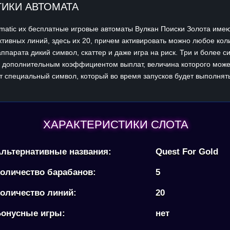
ТИКИ АВТОМАТА
matic их бесплатные игровые автоматы Вулкан Поиски Золота име
ивных линий, здесь их 20, причем активировать можно любое кол
ппарата дикий символ, скаттер и даже игра на риск. Три и более 
, с дополнительным коэффициентом выплат, величина которого може
т специальный символ, который во время запусков будет выполнят
ХАРАКТЕРИСТИКИ СЛОТА
льтернативные названия:
Quest For Gold
оличество барабанов:
5
оличество линий:
20
онусные игры:
нет