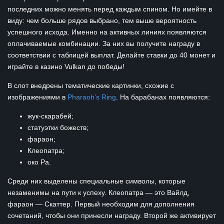
последних можно менять перед каждым спином. Но имейте в
виду: чем больше рядов выбрано, тем выше вероятность
успешного исхода. Именно на активных линиях появляются
оплачиваемые комбинации. За них вы получите награду в
соответствии с таблицей выплат. Делайте ставки до 40 монет и
играйте в казино Vulkan до победы!
В слот внедрены тематические картинки, схожие с
изображениями в
Pharaoh’s Ring
. На барабанах появляются:
жук-скарабей;
статуэтки божеств;
фараон;
Клеопатра;
око Ра.
Среди них выделены специальные символы, которые
незаменимы на пути к успеху. Клеопатра — это Вайлд,
фараон — Скаттер. Первый необходим для дополнения
сочетаний, чтобы они принесли награду. Второй же активирует