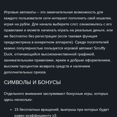
Игровые автоматы – это замечательная возможность для
каждого пользователя сети интернет пополнить свой кошелек,
играя на рубли. Для начала выберите слот, ознакомьтесь с его
правилами и можете начинать играть на реальные деньги, или
же бесплатно без регистрации (если таковая функция
предусмотрена в конкретном аппарате). Среди посетителей
казино популярностью пользуется игровой автомат Scruffy
Duck, отличающийся высококачественной графикой,
занимательными правилами, ярким и добрым оформлением,
высоким процентом возврата средств и наличием
дополнительных призов.
СИМВОЛЫ И БОНУСЫ
Отдельного внимания заслуживают бонусные игры, которых
здесь несколько:
15 бесплатных вращений, выигрыш при которых будет
равен коэффициенту х3;