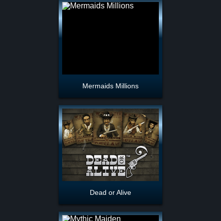
Mermaids Millions
Dead or Alive