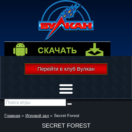
Перейти в клуб Вулкан
Открыть меню
Главная
»
Игровой зал
»
Secret Forest
SECRET FOREST