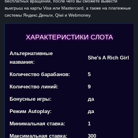
бесплатных вращений, после чего вы сможете вывести
выигрыш на карты Visa или Mastercard, а также на платежные
системы Яндекс.Деньги, Qiwi и Webmoney.
ХАРАКТЕРИСТИКИ СЛОТА
Альтернативные
She's A Rich Girl
названия:
Количество барабанов:
5
Количество линий:
9
Бонусные игры:
да
Режим Autoplay:
да
Минимальная ставка:
1
Максимальная ставка:
300