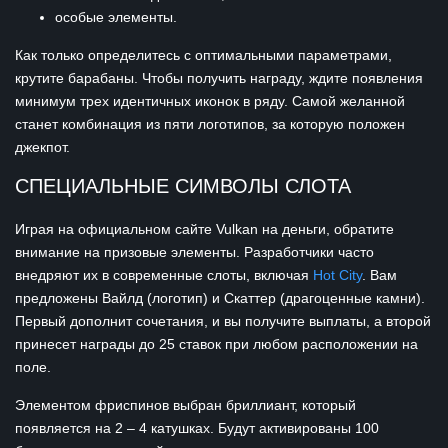
особые элементы.
Как только определитесь с оптимальными параметрами,
крутите барабаны. Чтобы получить награду, ждите появления
минимум трех идентичных иконок в ряду. Самой желанной
станет комбинация из пяти логотипов, за которую положен
джекпот.
СПЕЦИАЛЬНЫЕ СИМВОЛЫ СЛОТА
Играя на официальном сайте Vulkan на деньги, обратите
внимание на призовые элементы. Разработчики часто
внедряют их в современные слоты, включая
Hot City
. Вам
предложены Вайлд (логотип) и Скаттер (драгоценные камни).
Первый дополнит сочетания, и вы получите выплаты, а второй
принесет награды до 25 ставок при любом расположении на
поле.
Элементом фриспинов выбран бриллиант, который
появляется на 2 – 4 катушках. Будут активированы 100