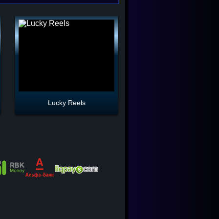
Lucky Reels