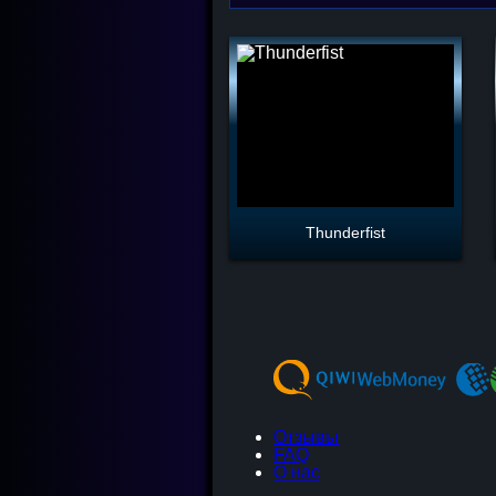
Thunderfist
Отзывы
FAQ
О нас