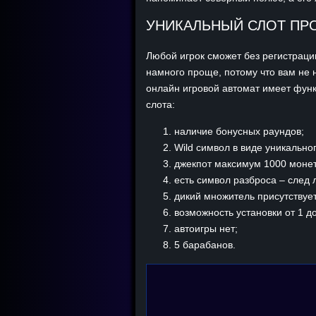
УНИКАЛЬНЫЙ СЛОТ ПР
Любой игрок сможет без регистраци
намного проще, потому что вам не 
онлайн игровой автомат имеет функ
слота:
наличие бонусных раундов;
Wild символ в виде уникально
джекпот максимум 1000 монет
есть символ разброса – след 
дикий множитель присутствует
возможность установки от 1 д
автоигры нет;
5 барабанов.