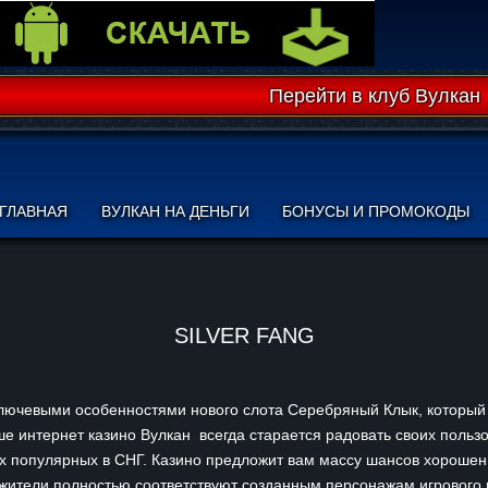
Перейти в клуб Вулкан
ГЛАВНАЯ
ВУЛКАН НА ДЕНЬГИ
БОНУСЫ И ПРОМОКОДЫ
SILVER FANG
ключевыми особенностями нового слота Серебряный Клык, который 
 интернет казино Вулкан всегда старается радовать своих поль
х популярных в СНГ. Казино предложит вам массу шансов хорошень
 жители полностью соответствуют созданным персонажам игрового 