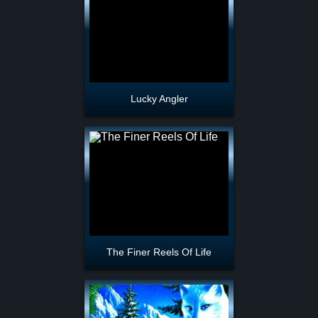
Lucky Angler
The Finer Reels Of Life