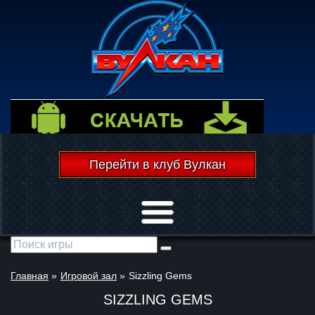
Перейти в клуб Вулкан
Открыть меню
Главная
»
Игровой зал
»
Sizzling Gems
SIZZLING GEMS