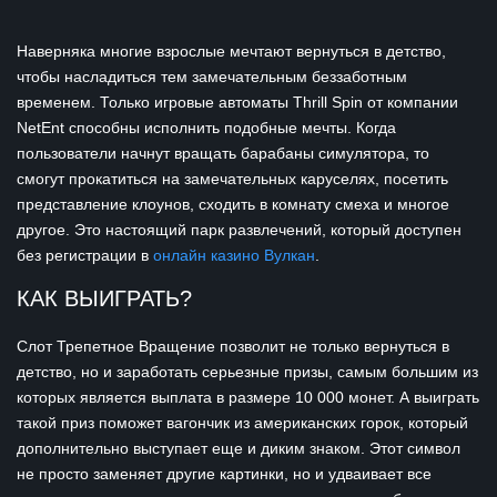
Наверняка многие взрослые мечтают вернуться в детство,
чтобы насладиться тем замечательным беззаботным
временем. Только игровые автоматы Thrill Spin от компании
NetEnt способны исполнить подобные мечты. Когда
пользователи начнут вращать барабаны симулятора, то
смогут прокатиться на замечательных каруселях, посетить
представление клоунов, сходить в комнату смеха и многое
другое. Это настоящий парк развлечений, который доступен
без регистрации в
онлайн казино Вулкан
.
КАК ВЫИГРАТЬ?
Слот Трепетное Вращение позволит не только вернуться в
детство, но и заработать серьезные призы, самым большим из
которых является выплата в размере 10 000 монет. А выиграть
такой приз поможет вагончик из американских горок, который
дополнительно выступает еще и диким знаком. Этот символ
не просто заменяет другие картинки, но и удваивает все