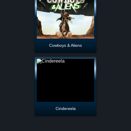
Cowboys & Aliens
Cindereela