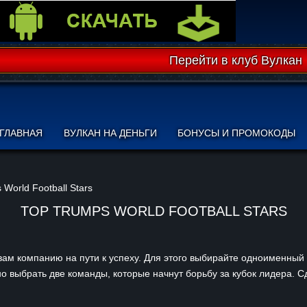
Перейти в клуб Вулкан
ГЛАВНАЯ
ВУЛКАН НА ДЕНЬГИ
БОНУСЫ И ПРОМОКОДЫ
 World Football Stars
TOP TRUMPS WORLD FOOTBALL STARS
ам компанию на пути к успеху. Для этого выбирайте одноименный 
выбрать две команды, которые начнут борьбу за кубок лидера. Сд