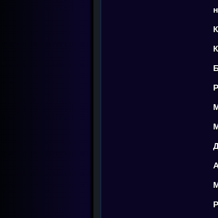
н
К
К
Б
Р
М
М
Д
А
М
Р