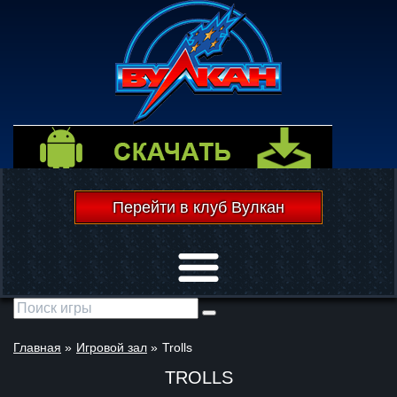
Перейти в клуб Вулкан
Открыть меню
Главная
»
Игровой зал
»
Trolls
TROLLS