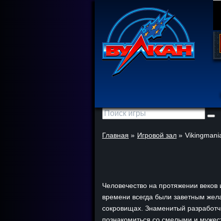
Главная
»
Игровой зал
»
Vikingmani
Человечество на протяжении веков 
времени всегда были заветным жела
сокровищах. Знаменитый разработчи
познакомиться со смелыми и мужес