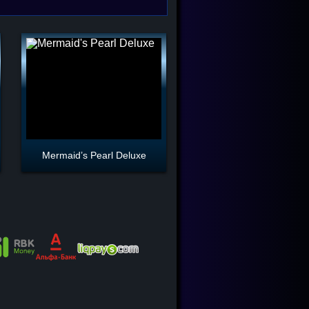
Mermaid’s Pearl Deluxe