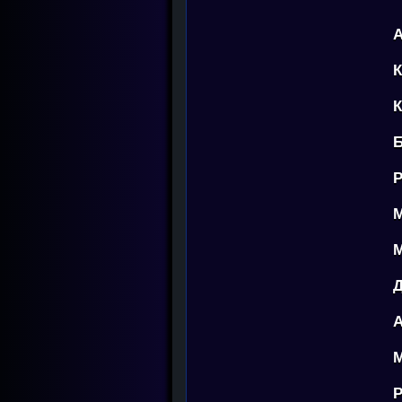
А
К
К
Б
Р
М
М
Д
А
М
Р