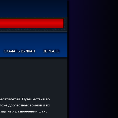
СКАЧАТЬ ВУЛКАН
ЗЕРКАЛО
десятилетий. Путешествия во
похе доблестных воинов и их
азартных развлечений шанс