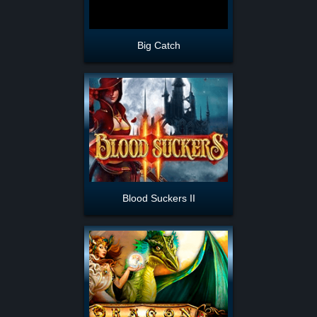
Big Catch
Blood Suckers II