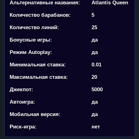
Альтернативные названия:
Atlantis Queen
Количество барабанов:
5
Количество линий:
25
Бонусные игры:
да
Режим Autoplay:
да
Минимальная ставка:
0.01
Максимальная ставка:
20
Джекпот:
5000
Автоигра:
да
Мобильная версия:
да
Риск-игра:
нет