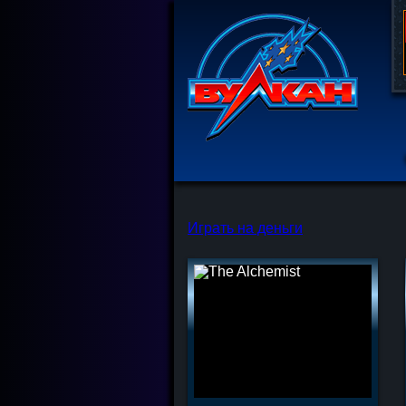
Играть на деньги