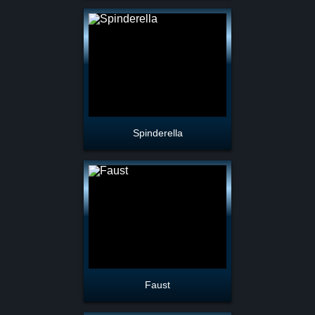
Spinderella
Faust