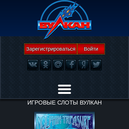
Зарегистрироваться
Войти
Открыть меню
ИГРОВЫЕ СЛОТЫ ВУЛКАН