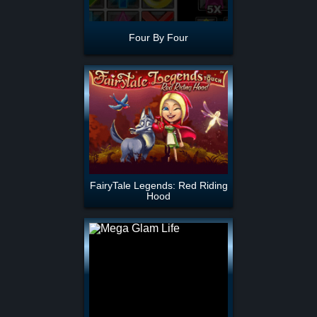
Four By Four
FairyTale Legends: Red Riding
Hood