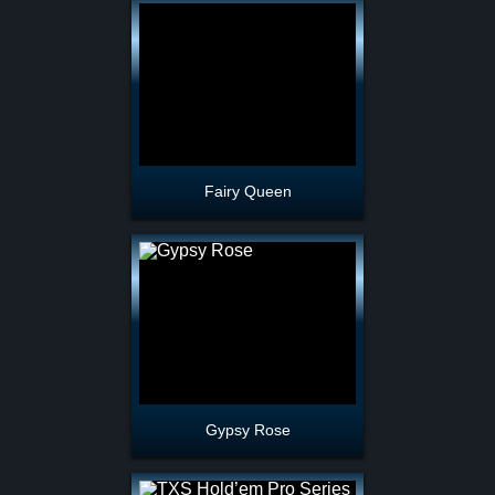
Fairy Queen
Gypsy Rose