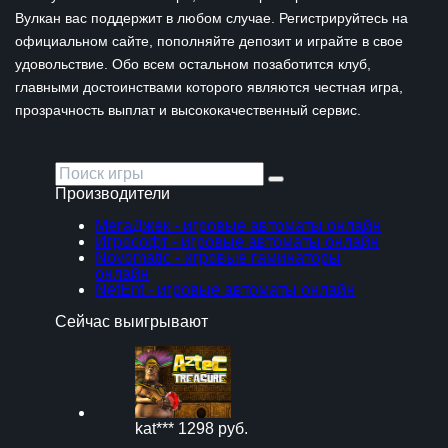
Вулкан вас поддержит в любом случае. Регистрируйтесь на
официальном сайте, пополняйте депозит и играйте в свое
удовольствие. Обо всем остальном позаботится клуб,
главными достоинствами которого являются честная игра,
прозрачность выплат и высококачественный сервис.
Производители
МегаДжек - игровые автоматы онлайн
Игрософт - игровые автоматы онлайн
Novomatic - игровые гаминаторы
онлайн
NetEnt - игровые автоматы онлайн
Сейчас выигрывают
kat***
1298
руб.