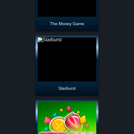
The Money Game
Starburst