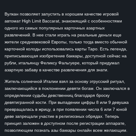
Вулкан позволяет запустить в хорошем качестве игровой
автомат High Limit Baccarat, знакомящий с особенностями
одного из самых популярных карточных азартных
развлечений. В нее стали играть на реальные деньги еще
жители средневековой Европы, только тогда вместо обычной
карточной колоды использовались карты Таро. Есть легенда,
приписывающая изобретение баккары, доступной сейчас на
рубли, итальянцу Феликсу Фальгуере, который придумал
азартную забаву в качестве развлечения для знати.
Житель солнечной Италии взял за основу этрусский ритуал,
заключающийся в поклонении девяти богам. Он заключался в
определении судьбы девственниц благодаря броску
девятигранной кости. При выпадении цифры 8 или 9 девушка
превращалась в жрицу, а при появлении числа 6 или 7 юной
деве запрещали участие в религиозных обрядах. Теперь
принцип заложен в доступном после регистрации аппарате,
позволяющем познать азы баккары онлайн всем желающим.