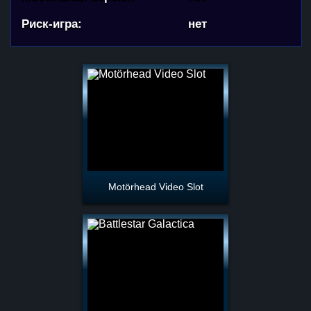
Риск-игра:
нет
Motörhead Video Slot