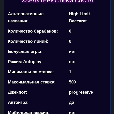
ХАРАКТЕРИСТИКИ СЛОТА
Альтернативные
High Limit
названия:
Baccarat
Количество барабанов:
0
Количество линий:
0
Бонусные игры:
нет
Режим Autoplay:
нет
Минимальная ставка:
1
Максимальная ставка:
500
Джекпот:
progressive
Автоигра:
да
Мобильная версия:
нет