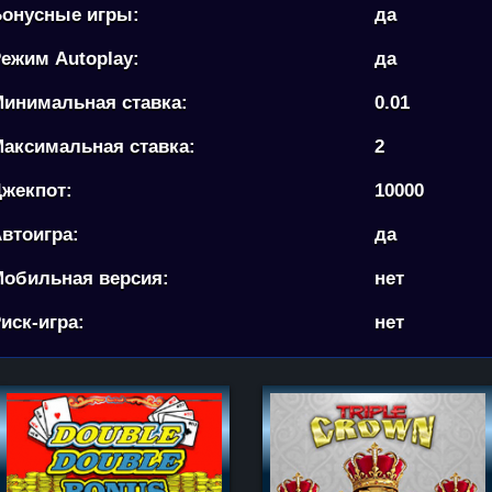
онусные игры:
да
ежим Autoplay:
да
инимальная ставка:
0.01
аксимальная ставка:
2
жекпот:
10000
втоигра:
да
обильная версия:
нет
иск-игра:
нет