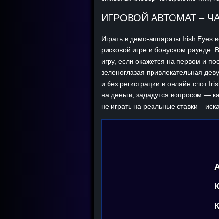
ИГРОВОЙ АВТОМАТ – Ч
Играть в демо-аппараты Irish Eyes
рисковой игре и бонусном раунде. 
игру, если окажется на первом и по
зеленоглазая привлекательная деву
и без регистрации в онлайн слот Iri
на деньги, зададутся вопросом — ка
не играть на реальные ставки – ис
А
К
К