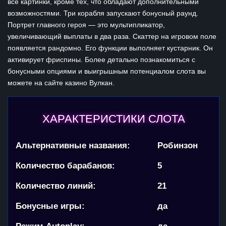
все картинки, кроме тех, что обладают дополнительными
возможностями. Три корабля запускают бонусный раунд.
Портрет главного героя — это мультипликатор,
увеличивающий выплаты в два раза. Скаттер на игровом поле
появляется рандомно. Его функции выполняет кустарник. Он
активирует фриспины. Более детально познакомиться с
бонусными опциями и выигрышным потенциалом слота вы
можете на сайте казино Вулкан.
ХАРАКТЕРИСТИКИ СЛОТА
Альтернативные названия:
Робинзон
Количество барабанов:
5
Количество линий:
21
Бонусные игры:
да