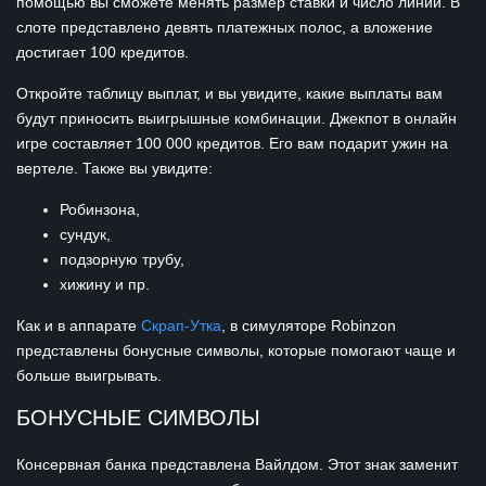
помощью вы сможете менять размер ставки и число линий. В
слоте представлено девять платежных полос, а вложение
достигает 100 кредитов.
Откройте таблицу выплат, и вы увидите, какие выплаты вам
будут приносить выигрышные комбинации. Джекпот в онлайн
игре составляет 100 000 кредитов. Его вам подарит ужин на
вертеле. Также вы увидите:
Робинзона,
сундук,
подзорную трубу,
хижину и пр.
Как и в аппарате
Скрап-Утка
, в симуляторе Robinzon
представлены бонусные символы, которые помогают чаще и
больше выигрывать.
БОНУСНЫЕ СИМВОЛЫ
Консервная банка представлена Вайлдом. Этот знак заменит