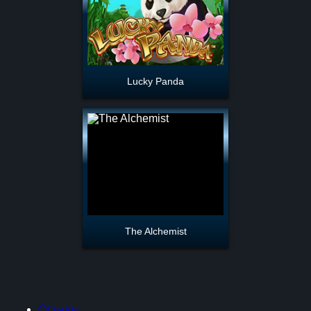
Lucky Panda
The Alchemist
Отзывы