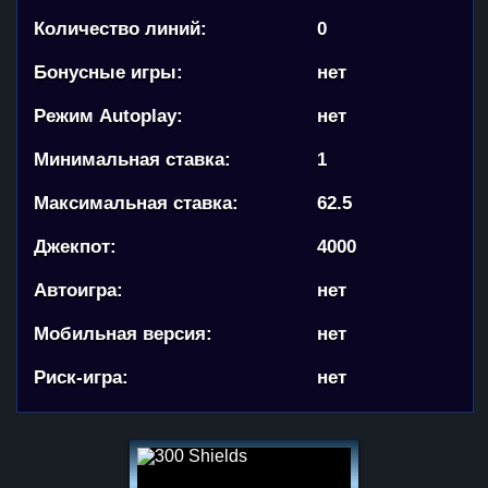
Количество линий:
0
Бонусные игры:
нет
Режим Autoplay:
нет
Минимальная ставка:
1
Максимальная ставка:
62.5
Джекпот:
4000
Автоигра:
нет
Мобильная версия:
нет
Риск-игра:
нет