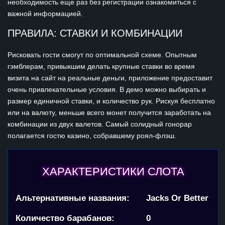
необходимость еще раз без регистрации ознакомиться с
важной информацией.
ПРАВИЛА: СТАВКИ И КОМБИНАЦИИ
Рисковать гости смогут по оптимальной схеме. Опытным
гэмблерам, привыкшим делать крупные ставки во время
визита на сайт на реальные деньги, приложение предоставит
очень привлекательные условия. В демо можно выбирать и
размер единичной ставки, и количество рук. Рискуя бесплатно
или на валюту, меньше всего монет получится заработать на
комбинации из двух валетов. Самый солидный гонорар
полагается гостю казино, собравшему роял-флэш.
ХАРАКТЕРИСТИКИ СЛОТА
Альтернативные названия:
Jacks Or Better
Количество барабанов:
0