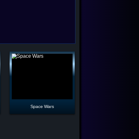
Space Wars