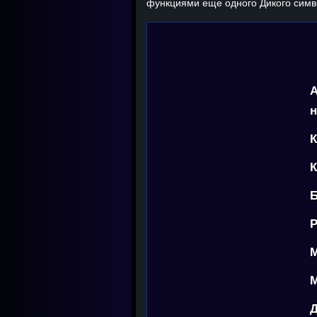
функциями еще одного Дикого симв
А
н
К
К
Б
Р
М
М
Д