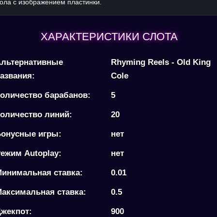
ола с изображением пластинки.
ХАРАКТЕРИСТИКИ СЛОТА
льтернативные
Rhyming Reels - Old King
азвания:
Cole
оличество барабанов:
5
оличество линий:
20
онусные игры:
нет
ежим Autoplay:
нет
инимальная ставка:
0.01
аксимальная ставка:
0.5
жекпот:
900