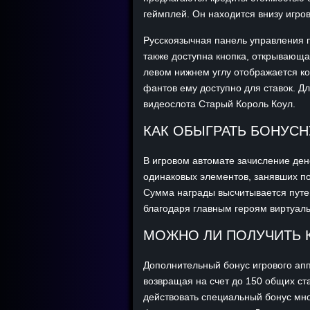
геймплей. Он находится внизу игров
Русскоязычная панель управления п
также доступна кнопка, открывающа
левом нижнем углу отображается ко
фантов ему доступно для ставок. Д
видеослота Старый Король Коул.
КАК ОБЫГРАТЬ БОНУСН
В игровом автомате зачисление дене
одинаковых элементов, занявших п
Сумма награды высчитывается путе
благодаря главным героям виртуаль
МОЖНО ЛИ ПОЛУЧИТЬ 
Дополнительный бонус игрового апп
возвращая на счет до 150 общих ст
действовать специальный бонус мно