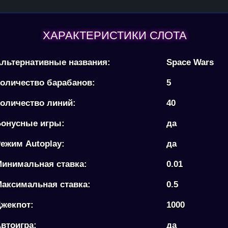
ХАРАКТЕРИСТИКИ СЛОТА
льтернативные названия:
Space Wars
оличество барабанов:
5
оличество линий:
40
онусные игры:
да
ежим Autoplay:
да
инимальная ставка:
0.01
аксимальная ставка:
0.5
жекпот:
1000
втоигра:
да