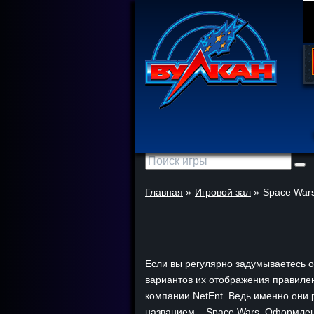
Главная
»
Игровой зал
»
Space War
Если вы регулярно задумываетесь о 
вариантов их отображения правилен,
компании NetEnt. Ведь именно они
названием – Space Wars. Оформлени