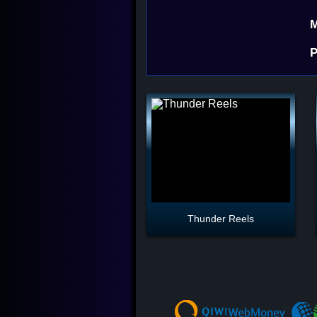
М
Р
Thunder Reels