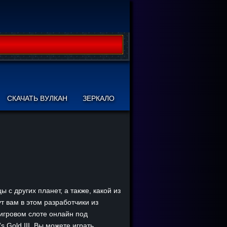
СКАЧАТЬ ВУЛКАН
ЗЕРКАЛО
с других планет, а также, какой из
т вам в этом разработчики из
игровом слоте онлайн под
 Gold III. Вы можете играть