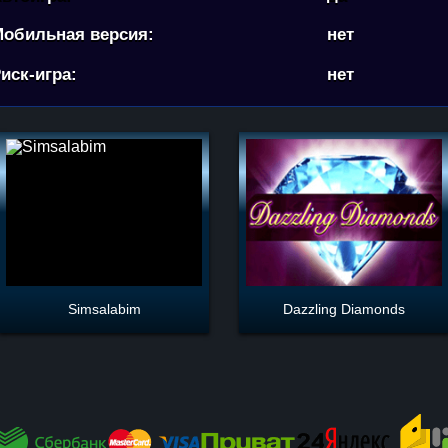
обильная версия:
нет
иск-игра:
нет
Simsalabim
Dazzling Diamonds