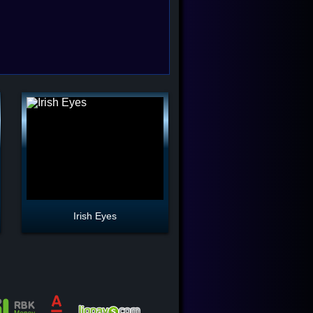
Irish Eyes