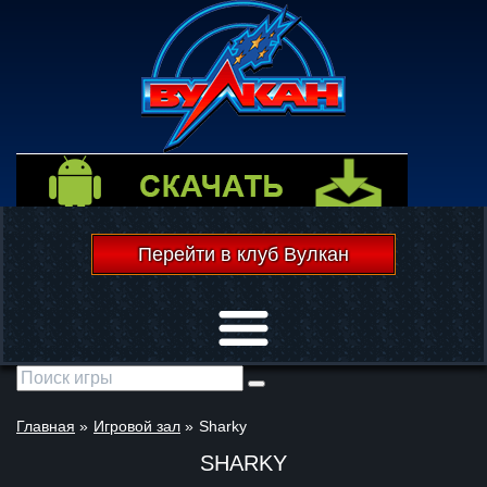
Перейти в клуб Вулкан
Открыть меню
Главная
»
Игровой зал
»
Sharky
SHARKY