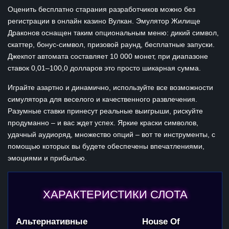
Оценить бесплатно старания разработчиков можно без
регистрации в онлайн казино Вулкан. Эмулятор Жилище
Драконов оснащен таким опциональным меню: дикий символ,
скаттер, бонус-символ, призовой раунд, бесплатные запуски.
Джекпот автомата составляет 10 000 монет, при диапазоне
ставок 0,01‒100,0 долларов это просто шикарная сумма.
Играйте азартно и динамично, используйте все возможности
симулятора для веселого и качественного развлечения.
Разумные ставки принесут реальные выигрыши, рискуйте
продуманно ‒ и вас ждет успех. Яркие краски символов,
удачный аудиоряд, множество опций – вот те инструменты, с
помощью которых вы будете обеспечены впечатлениями,
эмоциями и прибылью.
ХАРАКТЕРИСТИКИ СЛОТА
Альтернативные
House Of