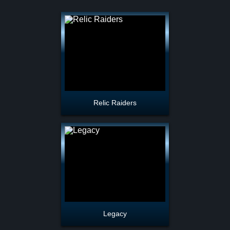
Relic Raiders
Legacy