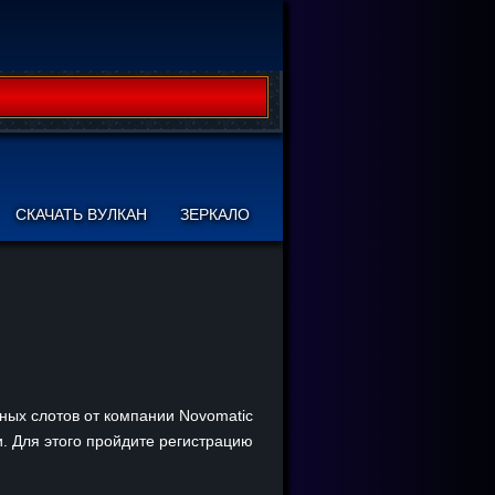
СКАЧАТЬ ВУЛКАН
ЗЕРКАЛО
ных слотов от компании Novomatic
и. Для этого пройдите регистрацию