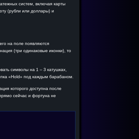
латежных систем, включая карты
юту (рубли или доллары) и
чего на поле появляются
нация (три одинаковые иконки), то
ать символы на 1 – 3 катушках,
пка «Hold» под каждым барабаном.
вация которого доступна после
 прямо сейчас и фортуна не