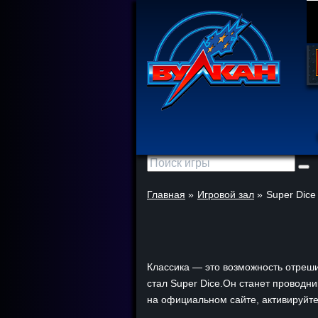
Главная
»
Игровой зал
»
Super Dice
Классика — это возможность отреши
стал Super Dice.Он станет проводни
на официальном сайте, активируйте 