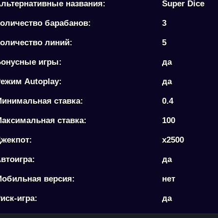
льтернативные названия:
Super Dice
оличество барабанов:
3
оличество линий:
5
онусные игры:
да
ежим Autoplay:
да
инимальная ставка:
0.4
аксимальная ставка:
100
жекпот:
х2500
втоигра:
да
обильная версия:
нет
иск-игра:
да