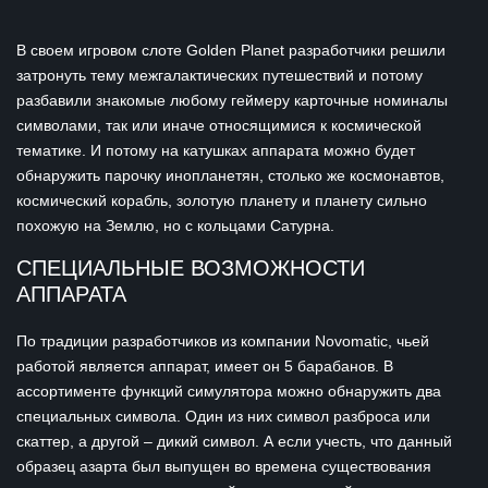
В своем игровом слоте Golden Planet разработчики решили
затронуть тему межгалактических путешествий и потому
разбавили знакомые любому геймеру карточные номиналы
символами, так или иначе относящимися к космической
тематике. И потому на катушках аппарата можно будет
обнаружить парочку инопланетян, столько же космонавтов,
космический корабль, золотую планету и планету сильно
похожую на Землю, но с кольцами Сатурна.
СПЕЦИАЛЬНЫЕ ВОЗМОЖНОСТИ
АППАРАТА
По традиции разработчиков из компании Novomatic, чьей
работой является аппарат, имеет он 5 барабанов. В
ассортименте функций симулятора можно обнаружить два
специальных символа. Один из них символ разброса или
скаттер, а другой – дикий символ. А если учесть, что данный
образец азарта был выпущен во времена существования