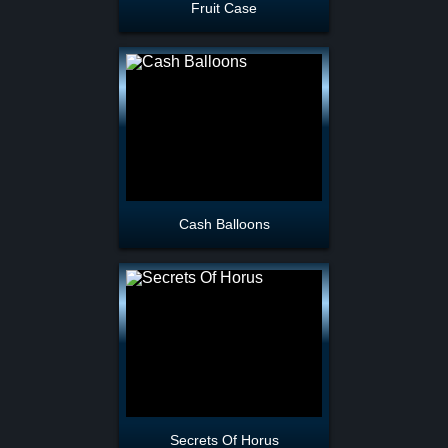
Fruit Case
Cash Balloons
Secrets Оf Horus