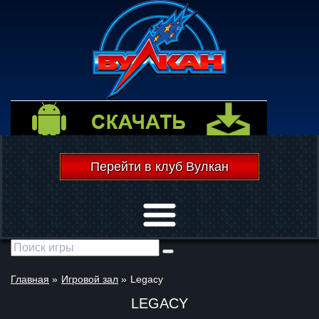
Перейти в клуб Вулкан
Открыть меню
Главная
»
Игровой зал
»
Legacy
LEGACY