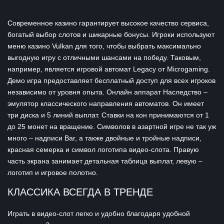
Современное казино гарантирует высокое качество сервиса,
богатый выбор слотов и шикарные бонусы. Игроки используют
меню казино Vulkan для того, чтобы выбрать максимально
выгодную игру с отличными шансами на победу. Таковым,
например, является игровой автомат Legacy от Microgaming.
Демо игра предоставляет бесплатный доступ для всех игроков
независимо от уровня опыта. Онлайн аппарат Наследство –
эмулятор классического направления автоматов. Он имеет
три диска и 5 линий выплат. Ставки на кон принимаются от 1
до 25 монет на вращение. Символов в азартной игре не так уж
много – надписи Bar, а также двойные и тройные надписи,
красная семерка и символ логотипа видео-слота. Правую
часть экрана занимает детальная таблица выплат, левую –
логотип и игровое полотно.
КЛАССИКА ВСЕГДА В ТРЕНДЕ
Играть в видео-слот легко и удобно благодаря удобной