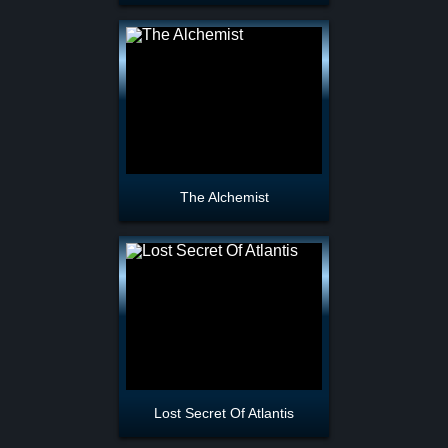
The Alchemist
Lost Secret Of Atlantis