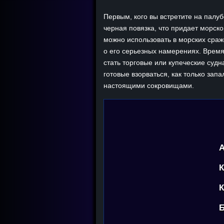
Первым, кого вы встретите на палуб
черная повязка, что придает морск
можно использовать в морских сраж
о его серьезных намерениях. Время
стать торговые или купеческие судн
готовые взорваться, как только зап
настоящими сокровищами.
А
К
К
Б