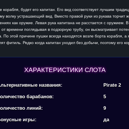
е корабля, будет его капитан. Его вид соответствует лучшим тради
ому волку устрашающий вид. Вместо правой руки из рукава торчит 
ениях как оружие. Левая рука капитана не расстается с оружием. В
 от времени поглядывая в подзорную трубу, он высматривает поте
а. По этой причине пушки всегда находятся возле борта корабля, а
алят фитиль. Редко когда капитан уходил без добычи, поэтому его к
ХАРАКТЕРИСТИКИ СЛОТА
льтернативные названия:
Pirate 2
оличество барабанов:
5
оличество линий:
9
онусные игры:
да