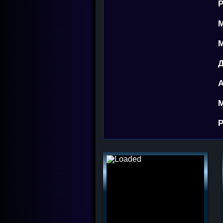
Р
М
М
Д
А
М
Р