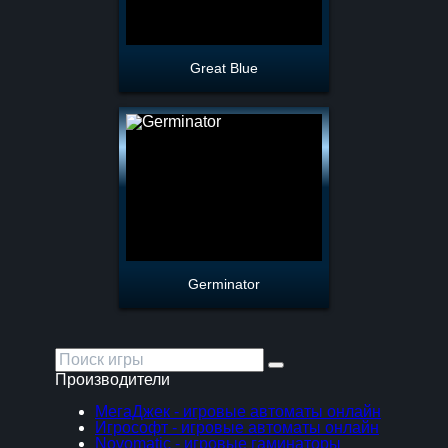
Great Blue
Germinator
Производители
МегаДжек - игровые автоматы онлайн
Игрософт - игровые автоматы онлайн
Novomatic - игровые гаминаторы