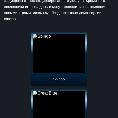
защищены от несанкционированного доступа. Кроме того,
поклонники игры на деньги могут проводить ознакомления с
новыми играми, используя бездепозитные демо-версии
слотов.
Spingo