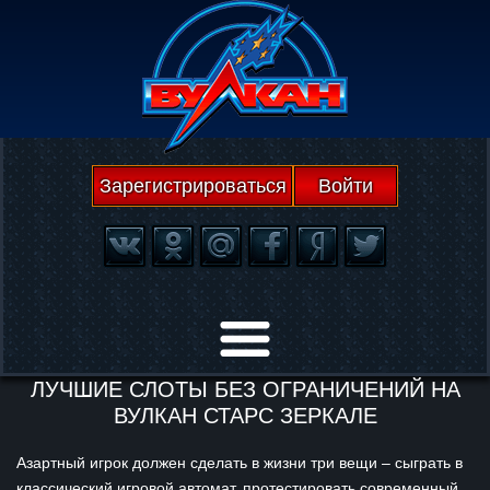
Зарегистрироваться
Войти
Открыть меню
ЛУЧШИЕ СЛОТЫ БЕЗ ОГРАНИЧЕНИЙ НА
ВУЛКАН СТАРС ЗЕРКАЛЕ
Азартный игрок должен сделать в жизни три вещи – сыграть в
классический игровой автомат, протестировать современный