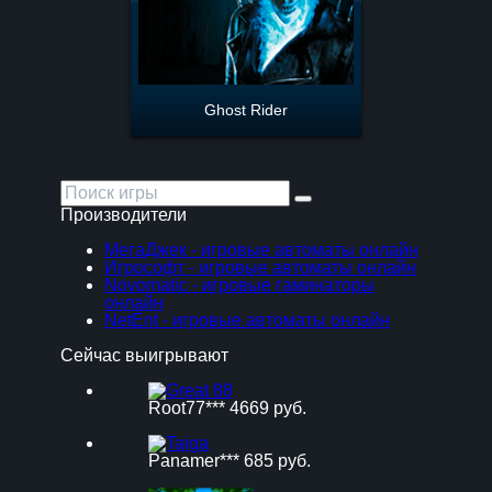
Ghost Rider
Производители
МегаДжек - игровые автоматы онлайн
Игрософт - игровые автоматы онлайн
Novomatic - игровые гаминаторы
онлайн
NetEnt - игровые автоматы онлайн
Сейчас выигрывают
Root77***
4669
руб.
Panamer***
685
руб.