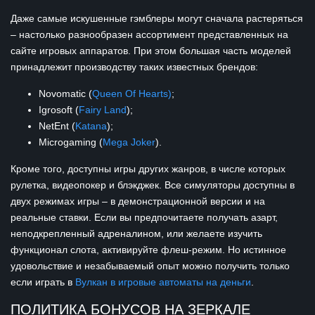
Даже самые искушенные гэмблеры могут сначала растеряться
– настолько разнообразен ассортимент представленных на
сайте игровых аппаратов. При этом большая часть моделей
принадлежит производству таких известных брендов:
Novomatic (
Queen Of Hearts)
;
Igrosoft (
Fairy Land
);
NetEnt (
Katana
);
Microgaming (
Mega Joker
).
Кроме того, доступны игры других жанров, в числе которых
рулетка, видеопокер и блэкджек. Все симуляторы доступны в
двух режимах игры – в демонстрационной версии и на
реальные ставки. Если вы предпочитаете получать азарт,
неподкрепленный адреналином, или желаете изучить
функционал слота, активируйте флеш-режим. Но истинное
удовольствие и незабываемый опыт можно получить только
если играть в
Вулкан в игровые автоматы на деньги
.
ПОЛИТИКА БОНУСОВ НА ЗЕРКАЛЕ