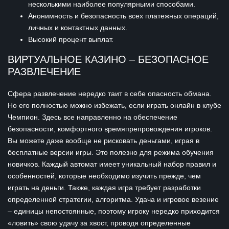
несколькими наиболее популярными способами.
Анонимность и безопасность всех платежных операций,
личных и контактных данных.
Высокий процент выплат.
ВИРТУАЛЬНОЕ КАЗИНО – БЕЗОПАСНОЕ
РАЗВЛЕЧЕНИЕ
Сфера развлечение нередко таит в себе опасность обмана.
Но его полностью можно избежать, если играть онлайн в клубе
Чемпион. Здесь все направленно на обеспечение
безопасности, комфортного времяпрепровождения игроков.
Вы можете даже вообще не рисковать деньгами, играя в
бесплатные версии игры. Это полезно для режима обучения
новичков. Каждый автомат имеет уникальный набор правил и
особенностей, которые необходимо изучить прежде, чем
играть на деньги. Также, каждая игра требует разработки
определенной стратегии, алгоритма. Удача и игровое везение
– единицы непостоянные, поэтому игроку нередко приходится
«ловить» свою удачу за хвост, проводя определенные