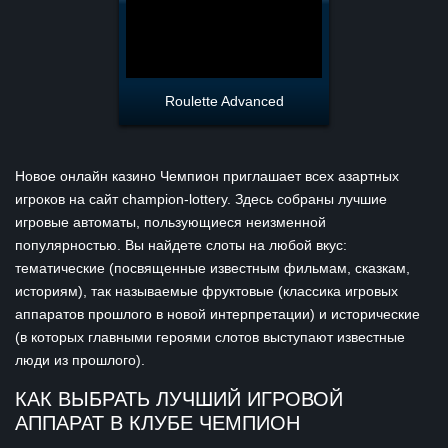
Roulette Advanced
Новое онлайн казино Чемпион приглашает всех азартных
игроков на сайт champion-lottery. Здесь собраны лучшие
игровые автоматы, пользующиеся неизменной
популярностью. Вы найдете слоты на любой вкус:
тематические (посвященные известным фильмам, сказкам,
историям), так называемые фруктовые (классика игровых
аппаратов прошлого в новой интерпретации) и исторические
(в которых главными героями слотов выступают известные
люди из прошлого).
КАК ВЫБРАТЬ ЛУЧШИЙ ИГРОВОЙ
АППАРАТ В КЛУБЕ ЧЕМПИОН